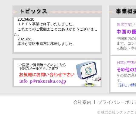
2013/6/30
ＩＰＴＶ事業は終了いたしました。
これまでのご愛顧まことにありがとうございまし
た。
中国国内の
2021/2/1
ます。コン
本社が港区東麻布に移転しました。
ん翻訳・字
その他の業
ぞ。
[ 詳しい情況
会社案内
|
プライバシーポリ
© 株式会社ラクラクコミュニケ